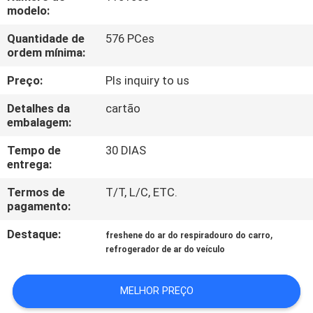
CONTROLE
modelo:
DA
Quantidade de
576 PCes
ordem mínima:
QUALIDADE
Preço:
Pls inquiry to us
CONTACTE-
Detalhes da
cartão
NOS
embalagem:
Tempo de
30 DIAS
entrega:
NOTÍCIA
Termos de
T/T, L/C, ETC.
pagamento:
PEÇA
Destaque:
,
UMAS
freshene do ar do respiradouro do carro
refrogerador de ar do veículo
CITAÇÕES
MELHOR PREÇO
MAPA