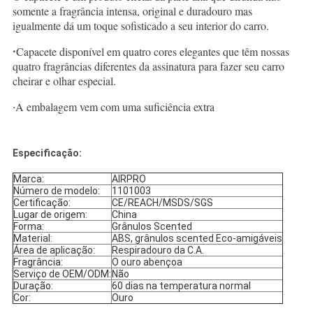
somente a fragrância intensa, original e duradouro mas
igualmente dá um toque sofisticado a seu interior do carro.
·
Capacete disponível em quatro cores elegantes que têm nossas
quatro fragrâncias diferentes da assinatura para fazer seu carro
cheirar e olhar especial.
A embalagem vem com uma suficiência extra
·
Especificação:
Marca:
AIRPRO
Número de modelo:
1101003
Certificação:
CE/REACH/MSDS/SGS
Lugar de origem:
China
Forma:
Grânulos Scented
Material:
ABS,
grânulos scented Eco-amigáveis
Área de aplicação:
Respiradouro da C.A.
Fragrância:
O ouro abençoa
Serviço de OEM/ODM:
Não
Duração:
60 dias na temperatura normal
Cor:
Ouro