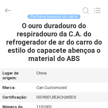
2025
Shamood
Daily
Use
Products
Perfume luxuoso do carro
Co.,
Ltd..
All
O ouro duradouro do
CASA
Rights
Reserved.
respiradouro da C.A. do
PRODUTOS
refrogerador de ar do carro do
estilo do capacete abençoa o
SOBRE
material do ABS
NÓS
Lugar de
China
origem:
EXCURSÃO
DA
Marca:
Can Customized
FÁBRICA
Certificação:
ISO9001,REACH,MSDS
Número do
1101003