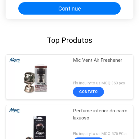
material do ABS
Continue
Top Produtos
Mic Vent Air Freshener
Pls inquiry to us MOQ:360 pcs
CONTATO
Perfume interior do carro
luxuoso
Pls inquiry to us MOQ:576 PCes