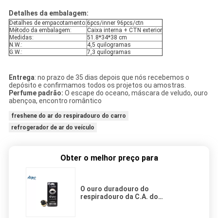
Detalhes da embalagem:
Detalhes de empacotamento:
6pcs/inner 96pcs/ctn
Método da embalagem:
Caixa interna + CTN exterior
Medidas:
51.8*34*38 cm
N.W.:
4,5 quilogramas
G.W.:
7,3 quilogramas
Entrega
: no prazo de 35 dias depois que nós recebemos o
depósito e confirmamos todos os projetos ou amostras.
Perfume padrão:
O escape do oceano, máscara de veludo, ouro
abençoa, encontro romântico
freshene do ar do respiradouro do carro
refrogerador de ar do veículo
Obter o melhor preço para
O ouro duradouro do
respiradouro da C.A. do
refrogerador de ar do carro do
estilo do capacete abençoa o