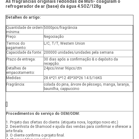
As fragrâncias originais redondas de Muti- coagulam o
refrogerador de ar (base) da água 4.5OZ/128g
Detalhes do artigo:
Quantidade de ordem
5000pcs/fragrância
mínima:
Preço:
Negociação
Termos do
L/C, T/T, Western Union
pagamento:
Capacidade da fonte:
200000 unidades/unidades pela semana
Prazo de entrega:
30 dias após a confirmação & o depósito da
recepção.
Detalhes de
24pcs/inner 96pcs/ctn
empacotamento:
Medidas:
28.6*21.6*12 45*30*26 14.5/16KG
Fragrância:
colada do pina, árvore de pêssego, manga, laranja,
baunilha, cappuccino
Procedimentos do serviço do OEM/ODM:
1. Projeto das ofertas do cliente. (etiqueta nova, logotipo novo etc.)
2. Desenhista de Shamood e ajuda das vendas para confirmar e oferecer a
arte finala.
3. O cliente confirma o projeto final.