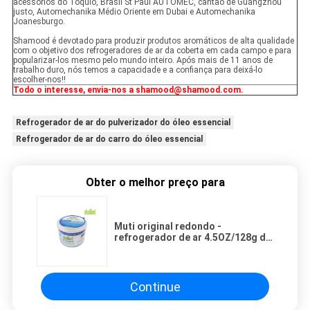
acessórios do Tóquio, Brasil St Paul AUTOMEC, cantão de Guangzhou
justo, Automechanika Médio Oriente em Dubai e Automechanika
Joanesburgo.
Shamood é devotado para produzir produtos aromáticos de alta qualidade
com o objetivo dos refrogeradores de ar da coberta em cada campo e para
popularizar-los mesmo pelo mundo inteiro. Após mais de 11 anos de
trabalho duro, nós temos a capacidade e a confiança para deixá-lo
escolher-nos!!
Todo o interesse, envia-nos a shamood@shamood.com.
Refrogerador de ar do pulverizador do óleo essencial
Refrogerador de ar do carro do óleo essencial
Obter o melhor preço para
Muti original redondo -
refrogerador de ar 4.5OZ/128g do
óleo essencial das fragrâncias
Continue