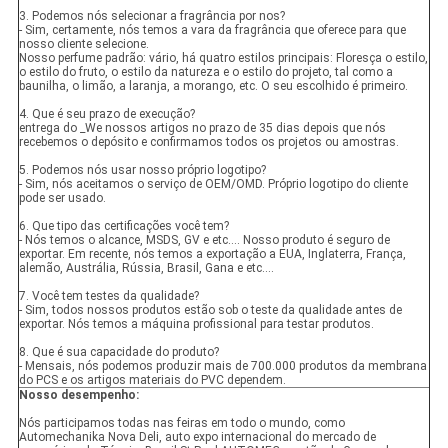
3. Podemos nós selecionar a fragrância por nos?
- Sim, certamente, nós temos a vara da fragrância que oferece para que
nosso cliente selecione.
Nosso perfume padrão: vário, há quatro estilos principais: Floresça o estilo,
o estilo do fruto, o estilo da natureza e o estilo do projeto, tal como a
baunilha, o limão, a laranja, a morango, etc. O seu escolhido é primeiro.
4. Que é seu prazo de execução?
entrega do _We nossos artigos no prazo de 35 dias depois que nós
recebemos o depósito e confirmamos todos os projetos ou amostras.
5. Podemos nós usar nosso próprio logotipo?
- Sim, nós aceitamos o serviço de OEM/OMD. Próprio logotipo do cliente
pode ser usado.
6. Que tipo das certificações você tem?
- Nós temos o alcance, MSDS, GV e etc…. Nosso produto é seguro de
exportar. Em recente, nós temos a exportação a EUA, Inglaterra, França,
alemão, Austrália, Rússia, Brasil, Gana e etc….
7. Você tem testes da qualidade?
- Sim, todos nossos produtos estão sob o teste da qualidade antes de
exportar. Nós temos a máquina profissional para testar produtos.
8. Que é sua capacidade do produto?
- Mensais, nós podemos produzir mais de 700.000 produtos da membrana
do PCS e os artigos materiais do PVC dependem.
Nosso desempenho:
Nós participamos todas nas feiras em todo o mundo, como
Automechanika Nova Deli, auto expo internacional do mercado de