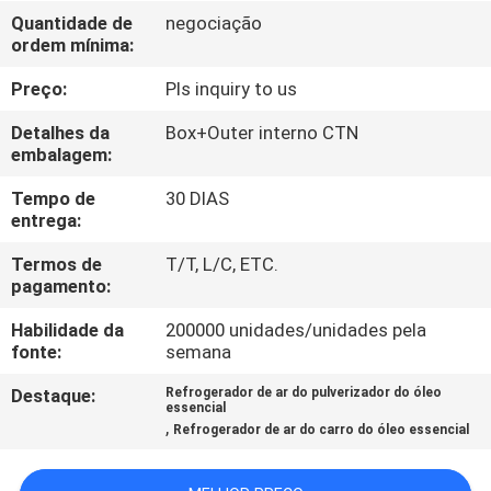
CONTROLE
Quantidade de
negociação
ordem mínima:
DA
QUALIDADE
Preço:
Pls inquiry to us
Detalhes da
Box+Outer interno CTN
CONTACTE-
embalagem:
NOS
Tempo de
30 DIAS
entrega:
NOTÍCIA
Termos de
T/T, L/C, ETC.
pagamento:
Habilidade da
200000 unidades/unidades pela
PEÇA
fonte:
semana
UMAS
Destaque:
Refrogerador de ar do pulverizador do óleo
CITAÇÕES
essencial
,
Refrogerador de ar do carro do óleo essencial
MAPA