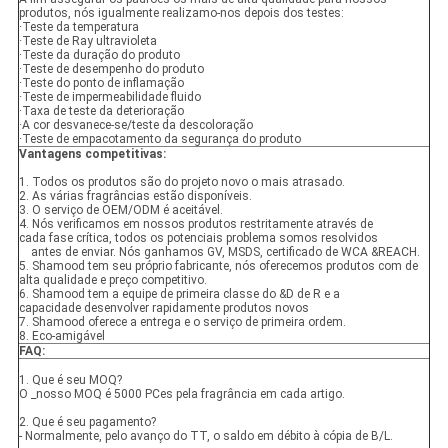
produtos, nós igualmente realizamo-nos depois dos testes:
·Teste da temperatura
·Teste de Ray ultravioleta
·Teste da duração do produto
·Teste de desempenho do produto
·Teste do ponto de inflamação
·Teste de impermeabilidade fluido
·Taxa de teste da deterioração
·A cor desvanece-se/teste da descoloração
·Teste de empacotamento da segurança do produto
Vantagens competitivas:
1. Todos os produtos são do projeto novo o mais atrasado.
2. As várias fragrâncias estão disponíveis.
3. O serviço de OEM/ODM é aceitável.
4. Nós verificamos em nossos produtos restritamente através de
cada fase crítica, todos os potenciais problema somos resolvidos
antes de enviar. Nós ganhamos GV, MSDS, certificado de WCA &REACH.
5. Shamood tem seu próprio fabricante, nós oferecemos produtos com de
alta qualidade e preço competitivo.
6. Shamood tem a equipe de primeira classe do &D de R e a
capacidade desenvolver rapidamente produtos novos
7. Shamood oferece a entrega e o serviço de primeira ordem.
8. Eco-amigável
FAQ:
1. Que é seu MOQ?
O _nosso MOQ é 5000 PCes pela fragrância em cada artigo.
2. Que é seu pagamento?
- Normalmente, pelo avanço do TT, o saldo em débito à cópia de B/L.