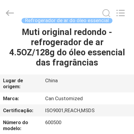
2025
Shamood
Daily
Use
Products
Refrogerador de ar do óleo essencial
Co.,
Ltd..
All
Muti original redondo -
CASA
Rights
Reserved.
refrogerador de ar
PRODUTOS
4.5OZ/128g do óleo essencial
das fragrâncias
SOBRE
NÓS
Lugar de
China
origem:
EXCURSÃO
Marca:
Can Customized
DA
Certificação:
ISO9001,REACH,MSDS
FÁBRICA
Número do
600500
modelo: