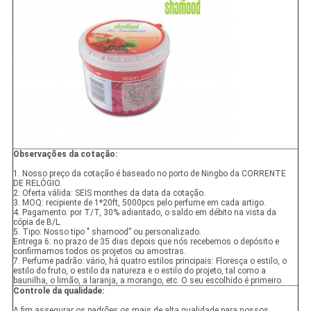
Observações da cotação:
1. Nosso preço da cotação é baseado no porto de Ningbo da CORRENTE
DE RELÓGIO.
2. Oferta válida: SEIS monthes da data da cotação.
3. MOQ: recipiente de 1*20ft, 5000pcs pelo perfume em cada artigo.
4. Pagamento: por T/T, 30% adiantado, o saldo em débito na vista da
cópia de B/L.
5. Tipo: Nosso tipo " shamood” ou personalizado.
Entrega 6: no prazo de 35 dias depois que nós recebemos o depósito e
confirmamos todos os projetos ou amostras.
7. Perfume padrão: vário, há quatro estilos principais: Floresça o estilo, o
estilo do fruto, o estilo da natureza e o estilo do projeto, tal como a
baunilha, o limão, a laranja, a morango, etc. O seu escolhido é primeiro.
Controle da qualidade:
A fim assegurar os padrões os mais de alta qualidade para nossos